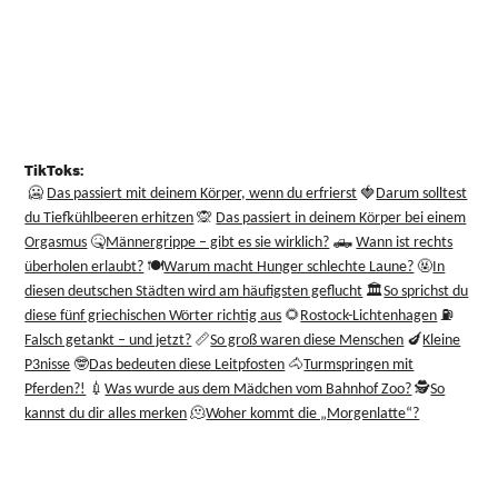
TikToks:
🥶
🍓
Das passiert mit deinem Körper, wenn du erfrierst
Darum solltest
🙊
du Tiefkühlbeeren erhitzen
Das passiert in deinem Körper bei einem
🤒
🛻
Orgasmus
Männergrippe – gibt es sie wirklich?
Wann ist rechts
🍽️
🤬
überholen erlaubt?
Warum macht Hunger schlechte Laune?
In
diesen deutschen Städten wird am häufigsten geflucht
🏛️
So sprichst du
⛽
diese fünf griechischen Wörter richtig aus
🌻
Rostock-Lichtenhagen
📏
🍆
Falsch getankt – und jetzt?
So groß waren diese Menschen
Kleine
🤓
🐴
P3nisse
Das bedeuten diese Leitpfosten
Turmspringen mit
💉
🕵️
Pferden?!
Was wurde aus dem Mädchen vom Bahnhof Zoo?
So
🫠
kannst du dir alles merken
Woher kommt die „Morgenlatte“?