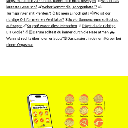
👂🏻
langsam auf dich zu – und du kannst dich nicht bewegen
Was ist das
🍆
🐴
lauteste Geräusch?
Woher kommt die „Morgenlatte“?
🥚
💨
Wo ist der
Turmspringen mit Pferden?!
Ist mein Ei noch gut?
richtige Ort für meinen Ventilator?
☀️
So viel Sonnencreme solltest du
📏
👙
auftragen
So groß waren diese Menschen
Trägst du die richtige
👃🏻
🛻
BH-Größe?
Darum solltest du immer durch die Nase atmen
🙊
Wann ist rechts überholen erlaubt?
Das passiert in deinem Körper bei
einem Orgasmus